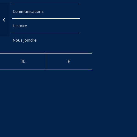
Communications
En Bref – Volume XXX, no 1 – Avril
2023
Histoire
Nous joindre